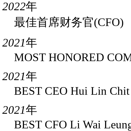
2022
年
最佳首席财务官(CFO)
2021
年
MOST HONORED COM
2021
年
BEST CEO Hui Lin Chit
2021
年
BEST CFO Li Wai Leung