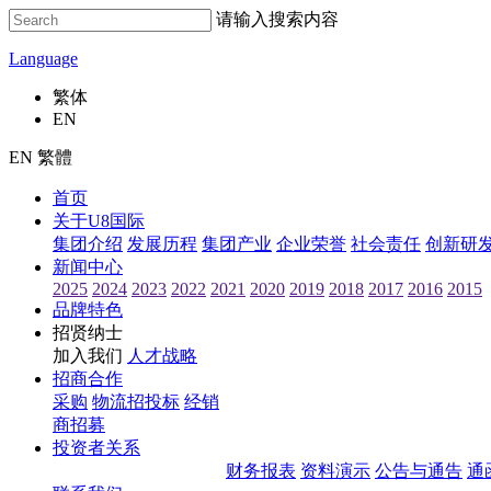
请输入搜索内容
Language
繁体
EN
EN 繁體
首页
关于U8国际
集团介绍
发展历程
集团产业
企业荣誉
社会责任
创新研
新闻中心
2025
2024
2023
2022
2021
2020
2019
2018
2017
2016
2015
品牌特色
招贤纳士
加入我们
人才战略
招商合作
采购
物流招投标
经销
商招募
投资者关系
财务报表
资料演示
公告与通告
通