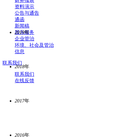
财务报表
资料演示
公告与通告
通函
新闻稿
股东服务
2019
年
企业管治
环境、社会及管治
信息
联系我们
2018
年
联系我们
在线反馈
2017
年
2016
年