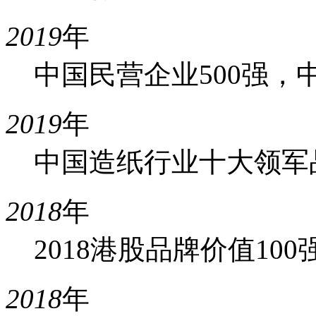
2019
年
中国民营企业500强，
2019
年
中国造纸行业十大领军
2018
年
2018港股品牌价值100
2018
年