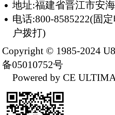
地址:福建省晋江市安海
电话:800-8585222(固
户拨打)
Copyright
© 1985-20
备05010752号
Powered by CE ULTIM