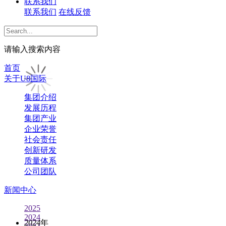
联系我们
联系我们
在线反馈
企业荣誉
请输入搜索内容
首页
关于U8国际
集团介绍
发展历程
集团产业
企业荣誉
社会责任
创新研发
质量体系
公司团队
新闻中心
2025
2024
2024
年