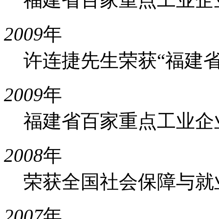
2009
年
许连捷先生荣获“福建
2009
年
福建省百家重点工业企
2008
年
荣获全国社会保障与就
2007
年