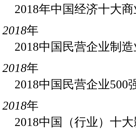
2018年中国经济十大
2018
年
2018中国民营企业制造业
2018
年
2018中国民营企业500
2018
年
2018中国（行业）十