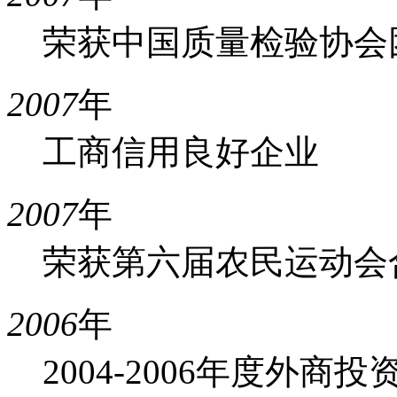
荣获中国质量检验协会
2007
年
工商信用良好企业
2007
年
荣获第六届农民运动会
2006
年
2004-2006年度外商