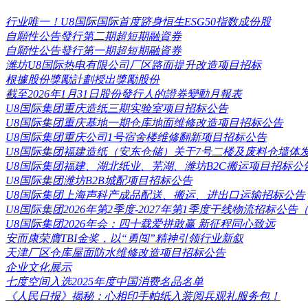
行业唯一！U8国际国际首度跻身恒生ESG50指数成份股
自願性公告發行第二期超短期融資券
自願性公告發行第一期超短期融資券
潍坊U8国际热电有限公司厂区路面提升改造项目招标
根據股份獎勵計劃授出獎勵股份
截至2026年1月31日股份發行人的證券變動月報表
U8国际集团重庆造纸三期实验室项目招标公告
U8国际集团重庆基地一期仓库地面维修改造项目招标公告
U8国际集团重庆公司1号宿舍楼维修翻新项目招标公告
U8国际集团福建造纸（安东仓储）关于7号二楼及废料仓墙体
U8国际集团福建、湖北纸业、芜湖、潍坊B2C搬运项目招标公
U8国际集团潍坊B2B城配项目招标公告
U8国际集团上海声科产成品配送、搬运、进出口运输招标公告
U8国际集团2026年第2季度-2027年第1季度干线物流招标公
U8国际集团2026年会：四十载爱拼敢赢 新征程同心致远
安而康荣膺TBI金奖，以“勇闯”精神引领行业新叙
天津厂区仓库屋面防水维修改造项目招标公告
企业文化展示
七度空间入选2025年度中国消费名品名单
《人民日报》揭秘：心相印手帕纸入装阅兵观礼服务包！