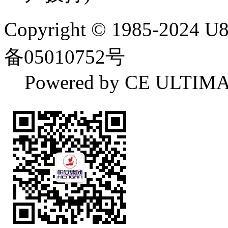
Copyright
© 1985-20
备05010752号
Powered by CE ULTIM