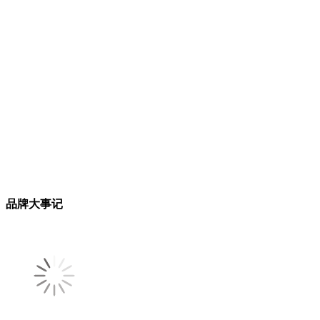
品牌大事记