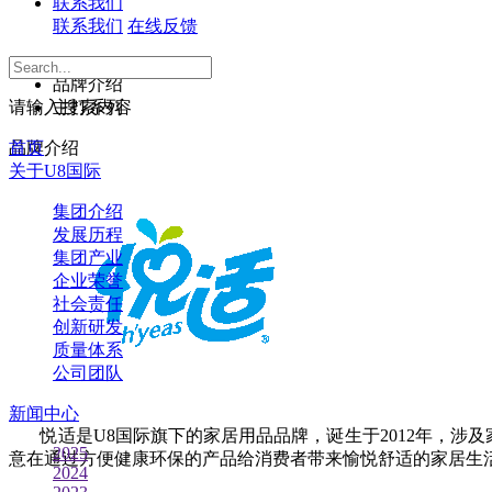
联系我们
联系我们
在线反馈
品牌介绍
请输入搜索内容
主打系列
首页
品牌介绍
关于U8国际
集团介绍
发展历程
集团产业
企业荣誉
社会责任
创新研发
质量体系
公司团队
新闻中心
悦适是U8国际旗下的家居用品品牌，诞生于2012年，涉
2025
意在通过方便健康环保的产品给消费者带来愉悦舒适的家居生
2024