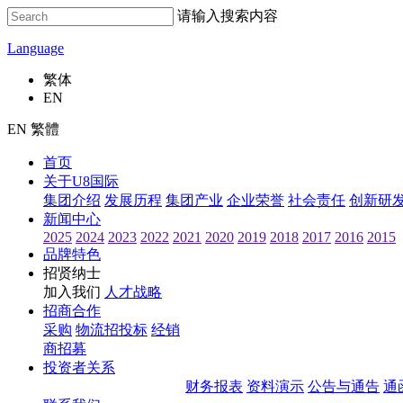
请输入搜索内容
Language
繁体
EN
EN 繁體
首页
关于U8国际
集团介绍
发展历程
集团产业
企业荣誉
社会责任
创新研
新闻中心
2025
2024
2023
2022
2021
2020
2019
2018
2017
2016
2015
品牌特色
招贤纳士
加入我们
人才战略
招商合作
采购
物流招投标
经销
商招募
投资者关系
财务报表
资料演示
公告与通告
通